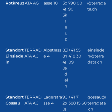
Rotkreuz
ATA AG
asse 10
3
o
790 00
@terrada
4
t
90
ta.ch
3
k
r
e
u
z
Standort
TERRAD
Alpstrass
8
Ei
+41 55
einsiedel
Einsiede
ATA AG
e 4
8
n
418 30
n@terra
ln
4
si
09
data.ch
0
e
d
el
n
Standort
TERRAD
Lagerstra
9
G
+41 71
gossau@
Gossau
ATA AG
sse 4
2
o
388 15 60
terradata
0
s
.ch