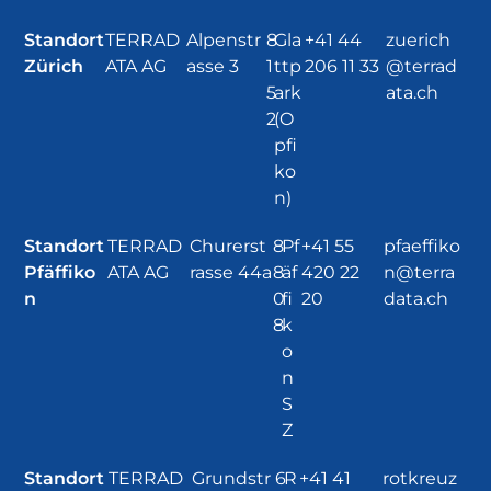
Standort
TERRAD
Alpenstr
8
Gla
+41 44
zuerich
Zürich
ATA AG
asse 3
1
ttp
206 11 33
@terrad
5
ark
ata.ch
2
(O
pfi
ko
n)
Standort
TERRAD
Churerst
8
Pf
+41 55
pfaeffiko
Pfäffiko
ATA AG
rasse 44a
8
äf
420 22
n@terra
n
0
fi
20
data.ch
8
k
o
n
S
Z
Standort
TERRAD
Grundstr
6
R
+41 41
rotkreuz