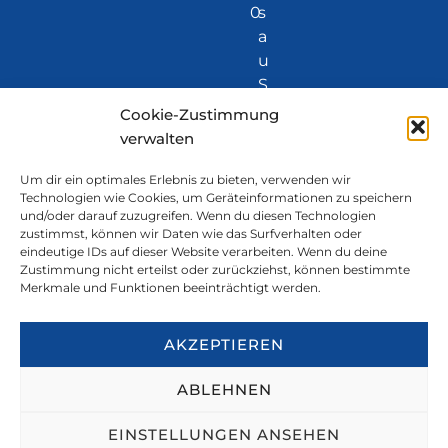
0
s
a
u
S
G
Cookie-Zustimmung
verwalten
Standort
TERRAD
Brücken
3
V
+41 58 513
visp@ter
Visp
ATA AG
weg 14
9
i
59 40
radata.ch
Um dir ein optimales Erlebnis zu bieten, verwenden wir
Technologien wie Cookies, um Geräteinformationen zu speichern
3
s
und/oder darauf zuzugreifen. Wenn du diesen Technologien
0
p
zustimmst, können wir Daten wie das Surfverhalten oder
eindeutige IDs auf dieser Website verarbeiten. Wenn du deine
Zustimmung nicht erteilst oder zurückziehst, können bestimmte
Merkmale und Funktionen beeinträchtigt werden.
Ein Unternehmen der
AKZEPTIEREN
Datenschutz
|
Impressum
|
Rechtliches
ABLEHNEN
Erstellt durch mediawork.ch
EINSTELLUNGEN ANSEHEN