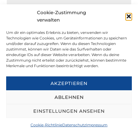
GEOTECHNISCHE
BAUWERKSÜBERWACHUNG
Cookie-Zustimmung
verwalten
Um dir ein optimales Erlebnis zu bieten, verwenden wir
DEFORMATIONSMESSUNGEN
Technologien wie Cookies, um Geräteinformationen zu speichern
und/oder darauf zuzugreifen. Wenn du diesen Technologien
zustimmst, können wir Daten wie das Surfverhalten oder
eindeutige IDs auf dieser Website verarbeiten. Wenn du deine
NEIGUNGSMESSUNGEN
Zustimmung nicht erteilst oder zurückziehst, können bestimmte
Merkmale und Funktionen beeinträchtigt werden.
ZUR ÜBERSICHT
AKZEPTIEREN
ABLEHNEN
EINSTELLUNGEN ANSEHEN
Standort
TERRAD
Alpenstr
8
Gla
+41 44
zuerich
Cookie-Richtlinie
Datenschutz
Impressum
Zürich
ATA AG
asse 3
1
ttp
206 11 33
@terrad