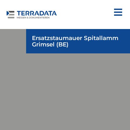
Ersatzstaumauer Spitallamm
Grimsel (BE)