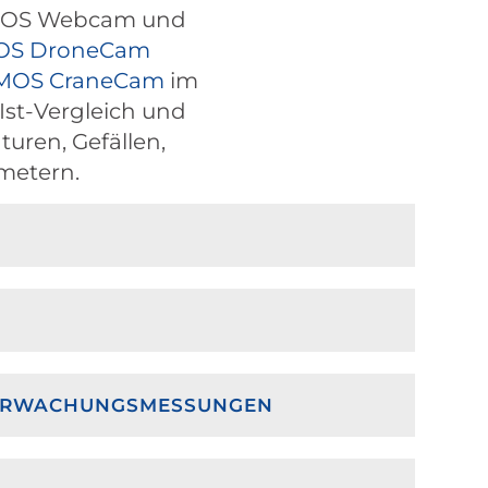
OS
Webcam und
OS
DroneCam
MOS
CraneCam
im
-Ist-Vergleich und
ren, Gefällen,
metern.
BERWACHUNGSMESSUNGEN