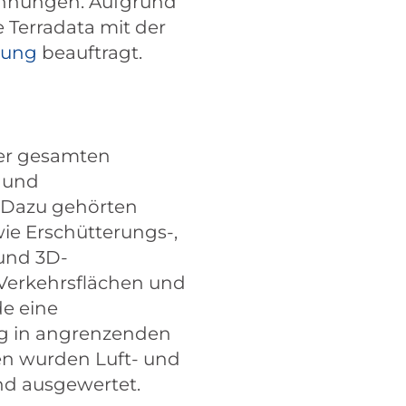
ohnungen. Aufgrund
Terradata mit der
hung
beauftragt.
er gesamten
 und
Dazu gehörten
e Erschütterungs-,
 und 3D-
erkehrsflächen und
e eine
ng in angrenzenden
len wurden Luft- und
und ausgewertet.