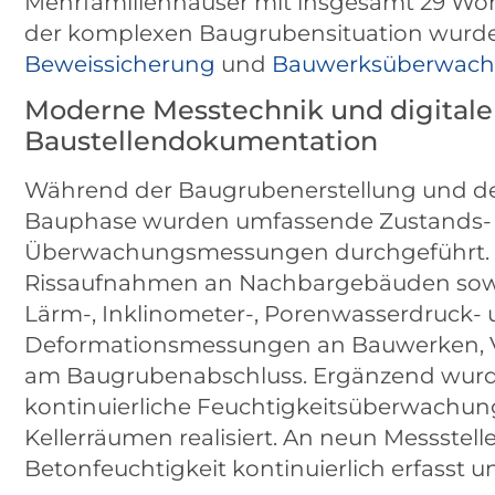
Mehrfamilienhäuser mit insgesamt 29 W
der komplexen Baugrubensituation wurde 
Beweissicherung
und
Bauwerksüberwac
Moderne Messtechnik und digitale
Baustellendokumentation
Während der Baugrubenerstellung und d
Bauphase wurden umfassende Zustands-
Überwachungsmessungen durchgeführt. 
Rissaufnahmen an Nachbargebäuden sowi
Lärm-, Inklinometer-, Porenwasserdruck-
Deformationsmessungen an Bauwerken, V
am Baugrubenabschluss. Ergänzend wurd
kontinuierliche Feuchtigkeitsüberwachu
Kellerräumen realisiert. An neun Messstel
Betonfeuchtigkeit kontinuierlich erfasst 