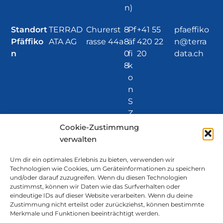
n)
Standort
TERRAD
Churerst
8
Pf
+41 55
pfaeffiko
Pfäffiko
ATA AG
rasse 44a
8
äf
420 22
n@terra
n
0
fi
20
data.ch
8
k
o
n
S
Z
Cookie-Zustimmung
Standort
TERRAD
Grundstr
6
R
+41 41
rotkreuz
verwalten
Rotkreuz
ATA AG
asse 10
3
o
790 00
@terrada
4
t
90
ta.ch
Um dir ein optimales Erlebnis zu bieten, verwenden wir
Technologien wie Cookies, um Geräteinformationen zu speichern
3
k
und/oder darauf zuzugreifen. Wenn du diesen Technologien
r
zustimmst, können wir Daten wie das Surfverhalten oder
e
eindeutige IDs auf dieser Website verarbeiten. Wenn du deine
Zustimmung nicht erteilst oder zurückziehst, können bestimmte
u
Merkmale und Funktionen beeinträchtigt werden.
z