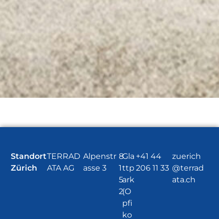
Standort
TERRAD
Alpenstr
8
Gla
+41 44
zuerich
Zürich
ATA AG
asse 3
1
ttp
206 11 33
@terrad
5
ark
ata.ch
2
(O
pfi
ko